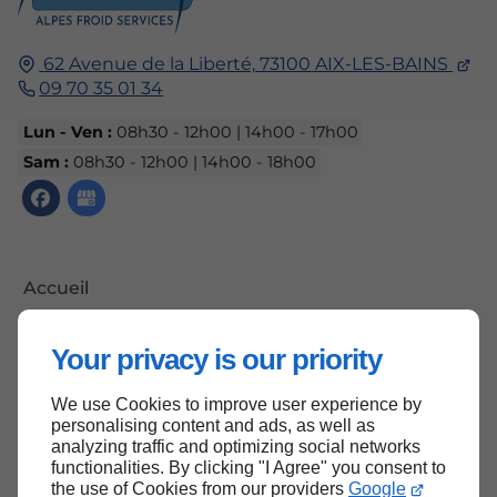
62 Avenue de la Liberté,
73100
AIX-LES-BAINS
09 70 35 01 34
Lun - Ven :
08h30 - 12h00 | 14h00 - 17h00
Sam :
08h30 - 12h00 | 14h00 - 18h00
Accueil
Contactez-nous
Your privacy is our priority
Mentions légales
Plan du site
We use Cookies to improve user experience by
personalising content and ads, as well as
analyzing traffic and optimizing social networks
functionalities. By clicking "I Agree" you consent to
the use of Cookies from our providers
Google
Haut de page