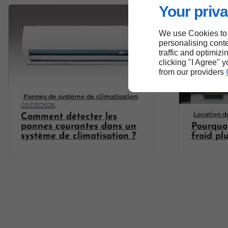
Your priva
We use Cookies to
personalising conte
traffic and optimizi
clicking "I Agree" 
from our providers
Pannes de système de climatisation
03/03/2026
Location d
Comment détecter les
pannes courantes dans un
Pourquo
système de climatisation ?
froid pl