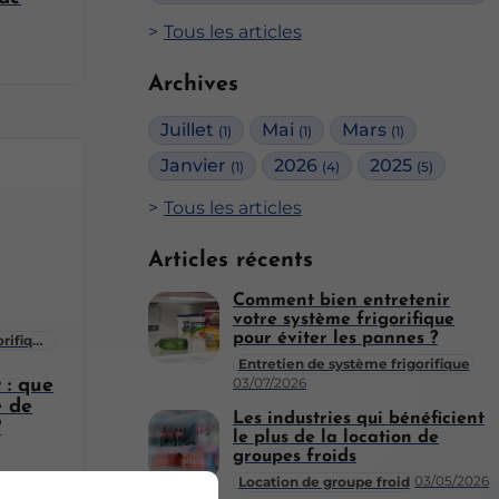
Tous les articles
Archives
Juillet
Mai
Mars
(1)
(1)
(1)
Janvier
2026
2025
(1)
(4)
(5)
Tous les articles
Articles récents
Comment bien entretenir
votre système frigorifique
pour éviter les pannes ?
orifiques
Entretien de système frigorifique
03/07/2026
 : que
e de
Les industries qui bénéficient
?
le plus de la location de
groupes froids
03/05/2026
Location de groupe froid