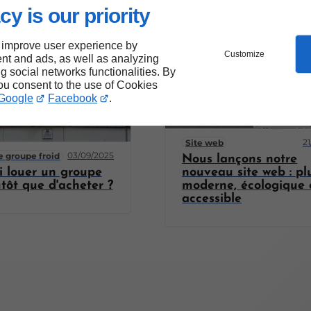
cy is our priority
 improve user experience by
Customize
nt and ads, as well as analyzing
ng social networks functionalities. By
you consent to the use of Cookies
Google
Facebook
.
2
Site web
03/09/2025
e groupe froid
Nous lançons notre
i louer un groupe
nouveau site web : pl
utôt que d'acheter ?
moderne, écologique 
accessible