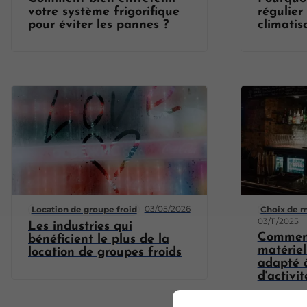
votre système frigorifique
régulier
pour éviter les pannes ?
climatis
03/05/2026
Location de groupe froid
Choix de m
03/11/2025
Les industries qui
Comment
bénéficient le plus de la
matériel
location de groupes froids
adapté à
d'activit