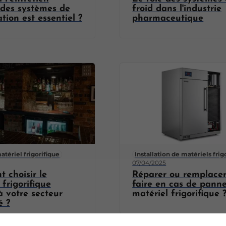
 des systèmes de
froid dans l'industrie
ation est essentiel ?
pharmaceutique
atériel frigorifique
Installation de matériels frig
07/04/2025
 choisir le
Réparer ou remplacer
 frigorifique
faire en cas de pann
 votre secteur
matériel frigorifique 
é ?