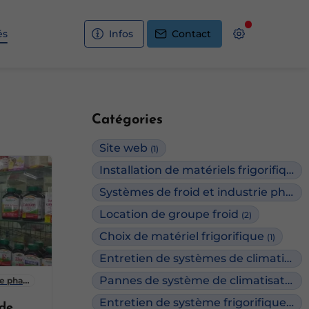
és
Infos
Contact
Catégories
Site web
(1)
Installation de matériels frigorifiques
Systèmes de froid et industrie pharmaceutique
Location de groupe froid
(2)
Choix de matériel frigorifique
(1)
Entretien de systèmes de climatisation
Pannes de système de climatisation
rie pharmaceutique
(
Entretien de système frigorifique
(1)
 de