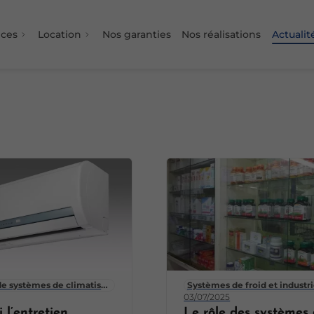
ices
Location
Nos garanties
Nos réalisations
Actualit
de systèmes de climatisation
Systèmes de froid et indust
03/07/2025
 l’entretien
Le rôle des systèmes