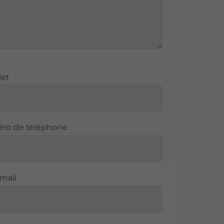
let
méro de téléphone
email