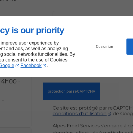
En soumettant ce formula
informations saisies soi
cy is our priority
strict de ma demande*
 improve user experience by
Customize
nt and ads, as well as analyzing
E
ng social networks functionalities. By
you consent to the use of Cookies
Google
Facebook
.
*Ces champs sont obligatoire
14h00 -
 -
Ce site est protégé par reCAPTCH
conditions d'utilisation
de Googl
Alpes Froid Services s'engage à ce
données, effectués à partir de not