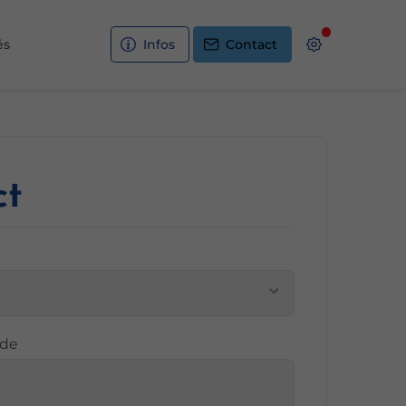
és
Infos
Contact
ct
nde