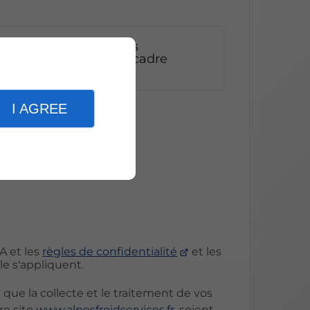
ire, j'accepte que les
ent exploitées dans le cadre
I AGREE
nvoyer
s
A et les
règles de confidentialité
et les
e s'appliquent.
 que la collecte et le traitement de vos
re site
www.alpesfroidservices.fr
, soient