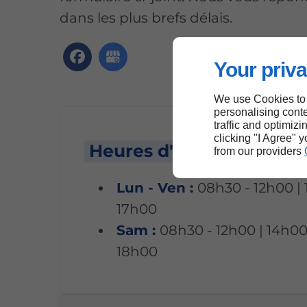
dans les plus brefs délais.
Your priva
We use Cookies to
personalising conte
traffic and optimizi
clicking "I Agree" 
Heures d'ouverture
from our providers
Lun - Ven :
08h30 - 12h00 | 
17h00
Sam :
08h30 - 12h00 | 14h00
18h00