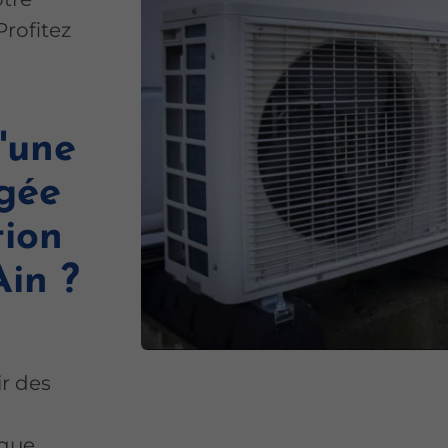
Profitez
d'une
gée
tion
Ain ?
ir des
nque