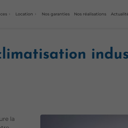
ices
Location
Nos garanties
Nos réalisations
Actualit
imatisation indus
ure la
tre