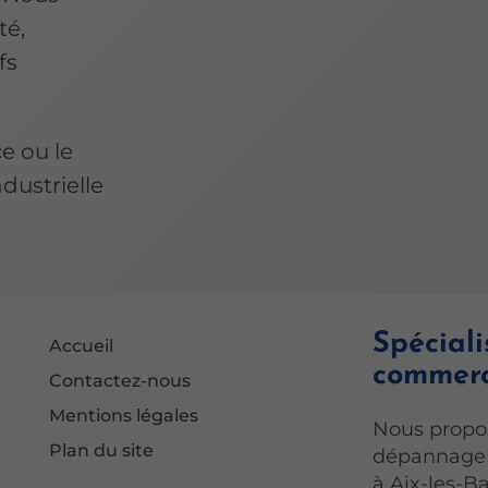
té,
fs
e ou le
dustrielle
Spéciali
Accueil
commerc
Contactez-nous
Mentions légales
Nous propos
Plan du site
dépannage e
à Aix-les-Ba