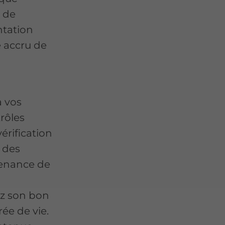
n de
ntation
e accru de
 vos
trôles
vérification
 des
tenance de
ez son bon
ée de vie.