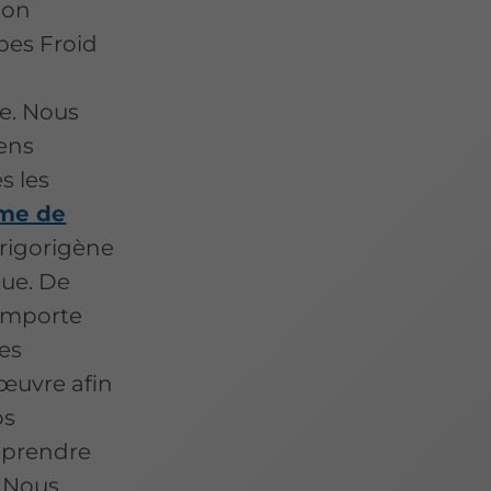
ion
lpes Froid
me. Nous
ens
s les
me de
 frigorigène
que. De
’importe
es
 œuvre afin
os
reprendre
. Nous