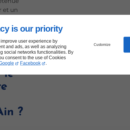
retenue
r et un
pour vos
cy is our priority
 improve user experience by
Customize
nt and ads, as well as analyzing
ng social networks functionalities. By
you consent to the use of Cookies
lpes
Google
Facebook
.
 le
re
Ain ?