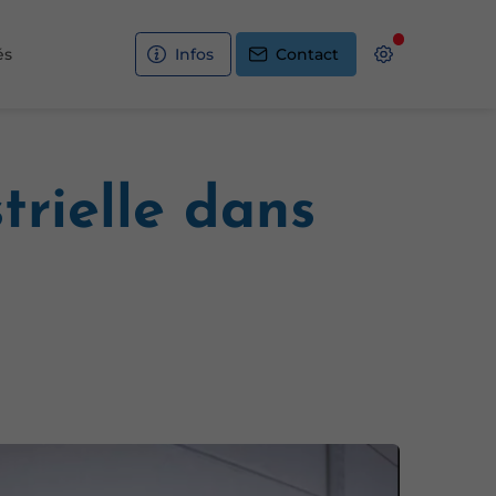
és
Infos
Contact
trielle dans