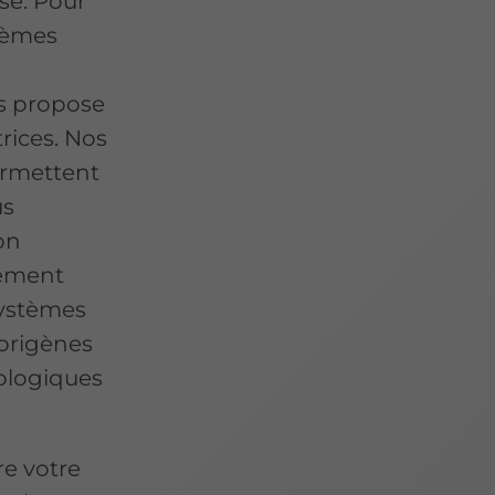
se. Pour
stèmes
us propose
rices. Nos
ermettent
us
on
lement
systèmes
igorigènes
cologiques
re votre