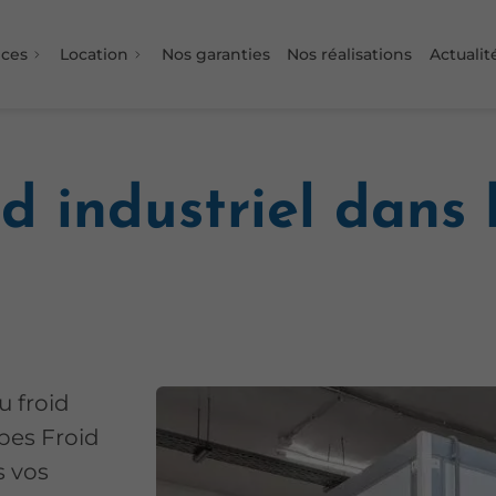
ices
Location
Nos garanties
Nos réalisations
Actualit
d industriel dans 
u froid
lpes Froid
s vos