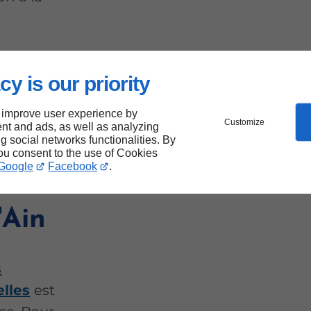
cy is our priority
 improve user experience by
s
Customize
nt and ads, as well as analyzing
ng social networks functionalities. By
you consent to the use of Cookies
Google
Facebook
.
'Ain
s
elles
est