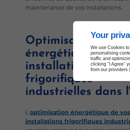
maintenance de vos installations.
Your priva
Optimisation
We use Cookies to
énergétique de vo
personalising conte
traffic and optimizi
installations
clicking "I Agree" 
from our providers
frigorifiques
industrielles dans l
L'
optimisation énergétique de vo
installations frigorifiques industri