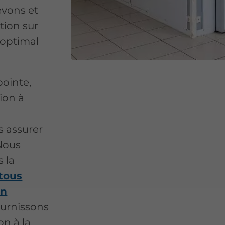
evons et
tion sur
 optimal
pointe,
ion à
s assurer
 Nous
 la
tous
on
ournissons
on à la