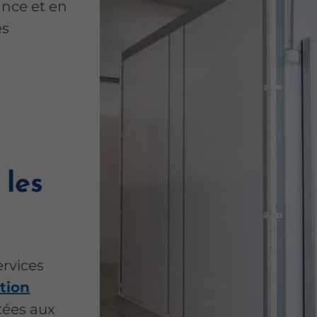
ance et en
es
 les
n
ervices
ation
tées aux