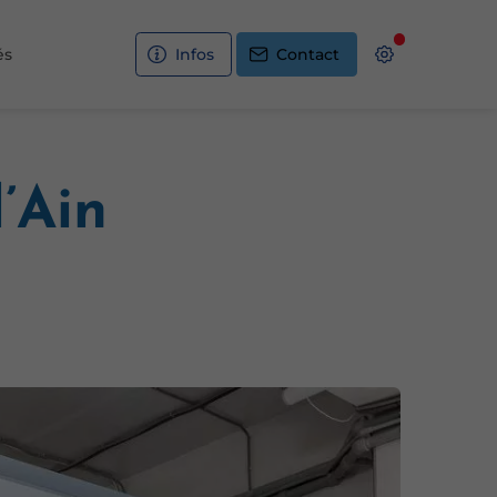
és
Infos
Contact
l’Ain