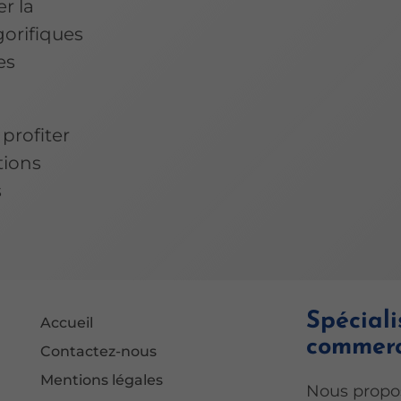
r la
gorifiques
es
profiter
tions
s
Spéciali
Accueil
commerc
Contactez-nous
Mentions légales
Nous propos